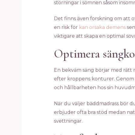
störningar i sömnen såsom insomni
Det finns även forskning om att o
en risk för
kan orsaka demens
sena
viktigare att skapa en optimal sovm
Optimera sängko
En bekväm säng börjar med rätt m
efter kroppens konturer. Genom at
och hållbarheten hos sin huvudma
När du väljer bäddmadrass bör du
erbjuder ofta bra stöd medan natu
svettningar.