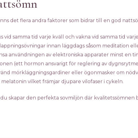
nattsömn
inns det flera andra faktorer som bidrar till en god natts
gs vid samma tid varje kväll och vakna vid samma tid va
slappningsövningar innan läggdags såsom meditation ell
sa användningen av elektroniska apparater minst en ti
ionen (ett hormon ansvarigt för reglering av dygnsrytme
änd mörkläggningsgardiner eller ögonmasker om nödvä
elatonin vilket främjar djupare vilofaser i cykeln.
är du skapar den perfekta sovmiljön där kvalitetssömnen b